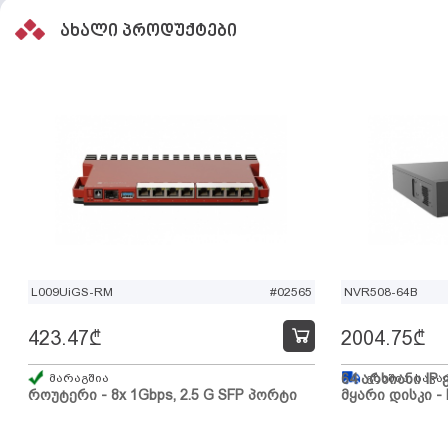
ახალი პროდუქტები
L009UiGS-RM
#02565
NVR508-64B
423.47
₾
2004.75
₾
მარაგშია
64 არხიანი IP 
გზაშია, სავა
როუტერი - 8x 1Gbps, 2.5 G SFP პორტი
მყარი დისკი - 