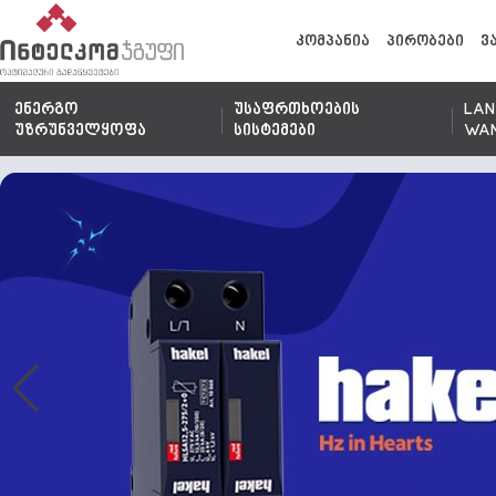
კომპანია
პირობები
ვ
ენერგო
უსაფრთხოების
LAN
უზრუნველყოფა
სისტემები
WA