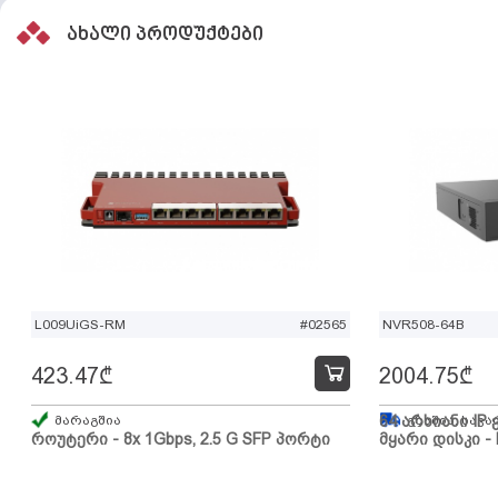
ახალი პროდუქტები
L009UiGS-RM
#02565
NVR508-64B
423.47
₾
2004.75
₾
მარაგშია
64 არხიანი IP 
გზაშია, სავა
როუტერი - 8x 1Gbps, 2.5 G SFP პორტი
მყარი დისკი - 