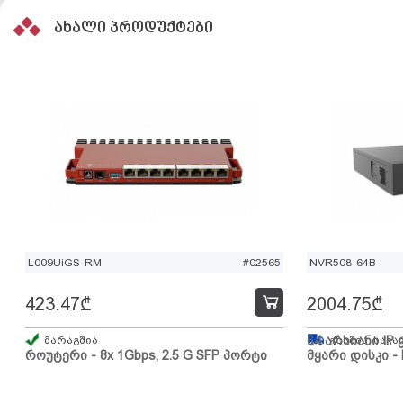
ახალი პროდუქტები
L009UiGS-RM
#02565
NVR508-64B
423.47
₾
2004.75
₾
მარაგშია
64 არხიანი IP 
გზაშია, სავა
როუტერი - 8x 1Gbps, 2.5 G SFP პორტი
მყარი დისკი - 