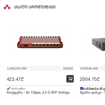
ახალი პროდუქტები
L009UiGS-RM
#02565
NVR508-64B
423.47
₾
2004.75
₾
მარაგშია
64 არხიანი IP 
გზაშია, სავა
როუტერი - 8x 1Gbps, 2.5 G SFP პორტი
მყარი დისკი - 