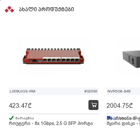
ახალი პროდუქტები
L009UiGS-RM
#02565
NVR508-64B
423.47
₾
2004.75
₾
მარაგშია
64 არხიანი IP 
გზაშია, სავა
როუტერი - 8x 1Gbps, 2.5 G SFP პორტი
მყარი დისკი - 