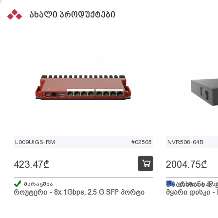
ახალი პროდუქტები
L009UiGS-RM
#02565
NVR508-64B
423.47
₾
2004.75
₾
მარაგშია
64 არხიანი IP 
გზაშია, სავა
როუტერი - 8x 1Gbps, 2.5 G SFP პორტი
მყარი დისკი - 