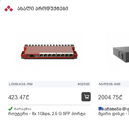
ახალი პროდუქტები
L009UiGS-RM
#02565
NVR508-64B
423.47
₾
2004.75
₾
მარაგშია
64 არხიანი IP 
გზაშია, სავა
როუტერი - 8x 1Gbps, 2.5 G SFP პორტი
მყარი დისკი - 