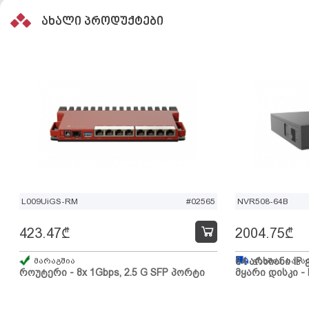
ახალი პროდუქტები
L009UiGS-RM
#02565
NVR508-64B
423.47
₾
2004.75
₾
მარაგშია
64 არხიანი IP 
გზაშია, სავა
როუტერი - 8x 1Gbps, 2.5 G SFP პორტი
მყარი დისკი - 