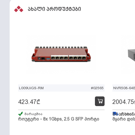
ახალი პროდუქტები
L009UiGS-RM
#02565
NVR508-64
423.47
₾
2004.75
მარაგშია
64 არხიან
გზაშია,
როუტერი - 8x 1Gbps, 2.5 G SFP პორტი
მყარი დის