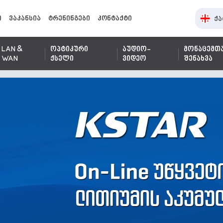
ი
ვაკანსია
ტრენინგები
კონტაქტი
ქა
LAN &
ოპტიკური
აუდიო-
მონაცემთ
WAN
ქსელი
ვიდეო
შენახვა