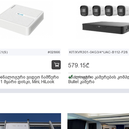
1(S)
#02866
KIT/XVR301-04G3/4*UAC-B112-F28
579.15
₾
ი ანალოგური ვიდეო ჩამწერი
ა
ანალოგური კამერების კომპლ
მარაგშია
 1 მყარი დისკი, Mini, HiLook
Bullet კამერა