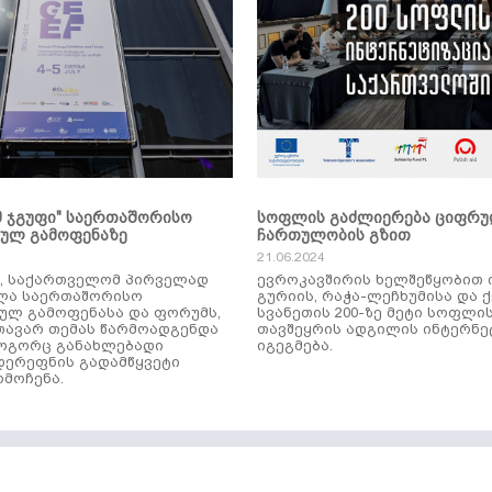
მ ჯგუფი" საერთაშორისო
სოფლის გაძლიერება ციფრ
კულ გამოფენაზე
ჩართულობის გზით
21.06.2024
ს, საქართველომ პირველად
ევროკავშირის ხელშეწყობით 
ლა საერთაშორისო
გურიის, რაჭა-ლეჩხუმისა და 
ულ გამოფენასა და ფორუმს,
სვანეთის 200-ზე მეტი სოფლი
ავარ თემას წარმოადგენდა
თავშეყრის ადგილის ინტერნე
როგორც განახლებადი
იგეგმება.
დერეფნის გადამწყვეტი
მოჩენა.