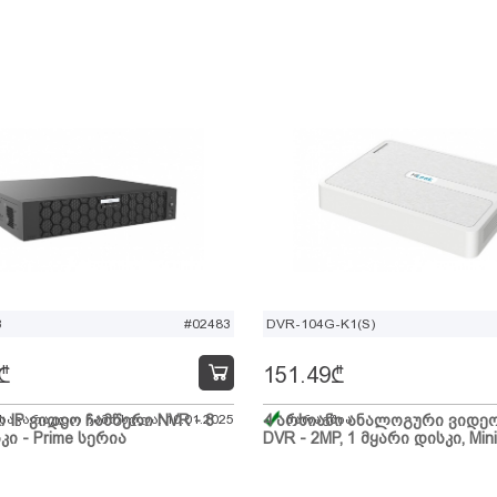
B
#02483
DVR-104G-K1(S)
₾
151.49
₾
ი IP ვიდეო ჩამწერი NVR - 8
 სავარაუდო ჩამოსვლა: 10.01.2025
4 არხიანი ანალოგური ვიდე
მარაგშია
კი - Prime სერია
DVR - 2MP, 1 მყარი დისკი, Mini