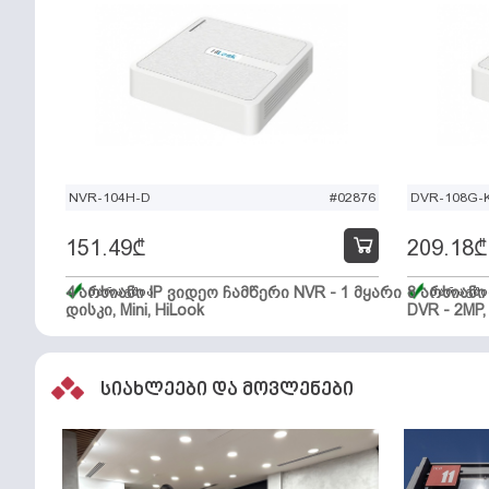
NVR-104H-D
#02876
DVR-108G-K
151.49
₾
209.18
₾
4 არხიანი IP ვიდეო ჩამწერი NVR - 1 მყარი
მარაგშია
8 არხიან
მარაგში
დისკი, Mini, HiLook
DVR - 2MP,
სიახლეები და მოვლენები