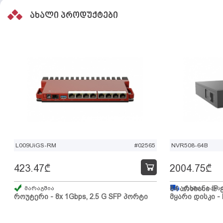
ახალი პროდუქტები
L009UiGS-RM
#02565
NVR508-64B
423.47
₾
2004.75
₾
მარაგშია
64 არხიანი IP 
გზაშია, სავა
როუტერი - 8x 1Gbps, 2.5 G SFP პორტი
მყარი დისკი - 