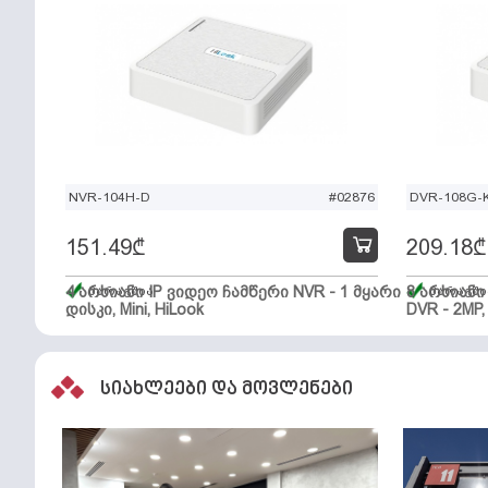
NVR-104H-D
#02876
DVR-108G-K
151.49
₾
209.18
₾
4 არხიანი IP ვიდეო ჩამწერი NVR - 1 მყარი
მარაგშია
8 არხიან
მარაგში
დისკი, Mini, HiLook
DVR - 2MP,
სიახლეები და მოვლენები