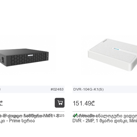
B
#02483
DVR-104G-K1(S)
₾
151.49
₾
ი IP ვიდეო ჩამწერი NVR - 8
 სავარაუდო ჩამოსვლა: 10.01.2025
4 არხიანი ანალოგური ვიდე
მარაგშია
კი - Prime სერია
DVR - 2MP, 1 მყარი დისკი, Mini