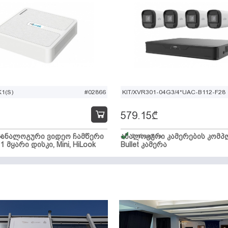
1(S)
#02866
KIT/XVR301-04G3/4*UAC-B112-F28
579.15
₾
ი ანალოგური ვიდეო ჩამწერი
ა
ანალოგური კამერების კომპლ
მარაგშია
 1 მყარი დისკი, Mini, HiLook
Bullet კამერა