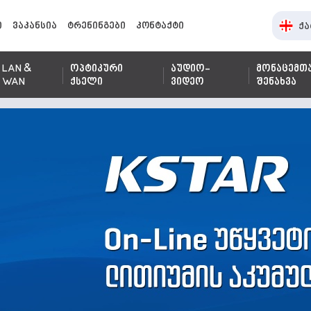
ი
ვაკანსია
ტრენინგები
კონტაქტი
ქა
LAN &
ოპტიკური
აუდიო-
მონაცემთ
WAN
ქსელი
ვიდეო
შენახვა