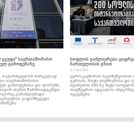
მ ჯგუფი" საერთაშორისო
სოფლის გაძლიერება ციფრ
კულ გამოფენაზე
ჩართულობის გზით
21.06.2024
ს, საქართველომ პირველად
ევროკავშირის ხელშეწყობით 
ლა საერთაშორისო
გურიის, რაჭა-ლეჩხუმისა და 
ულ გამოფენასა და ფორუმს,
სვანეთის 200-ზე მეტი სოფლი
ავარ თემას წარმოადგენდა
თავშეყრის ადგილის ინტერნე
როგორც განახლებადი
იგეგმება.
დერეფნის გადამწყვეტი
მოჩენა.