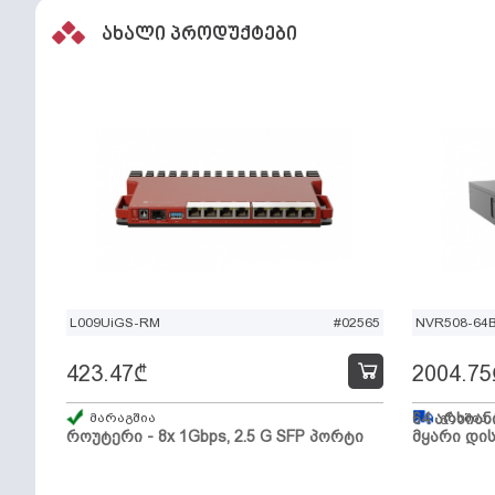
ახალი პროდუქტები
L009UiGS-RM
#02565
NVR508-64
423.47
₾
2004.75
მარაგშია
64 არხიან
გზაშია,
როუტერი - 8x 1Gbps, 2.5 G SFP პორტი
მყარი დის