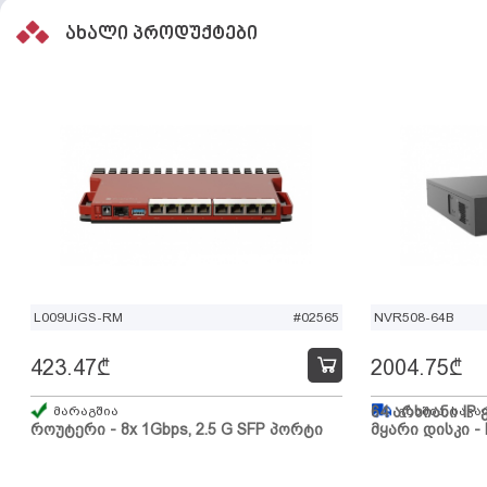
ახალი პროდუქტები
L009UiGS-RM
#02565
NVR508-64B
423.47
₾
2004.75
₾
მარაგშია
64 არხიანი IP 
გზაშია, სავა
როუტერი - 8x 1Gbps, 2.5 G SFP პორტი
მყარი დისკი - 