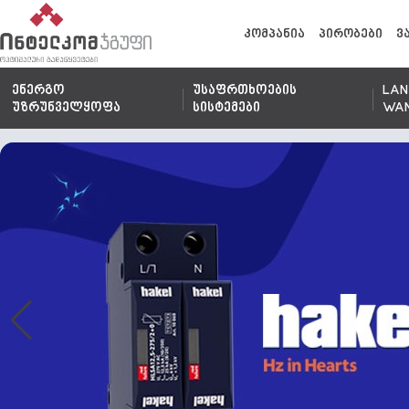
კომპანია
პირობები
ვ
ენერგო
უსაფრთხოების
LAN
უზრუნველყოფა
სისტემები
WA