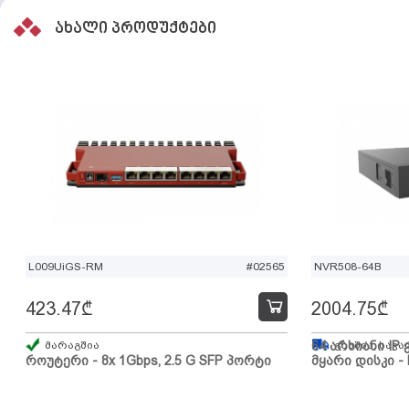
ახალი პროდუქტები
L009UiGS-RM
#02565
NVR508-64B
423.47
₾
2004.75
₾
მარაგშია
64 არხიანი IP 
გზაშია, სავა
როუტერი - 8x 1Gbps, 2.5 G SFP პორტი
მყარი დისკი - 