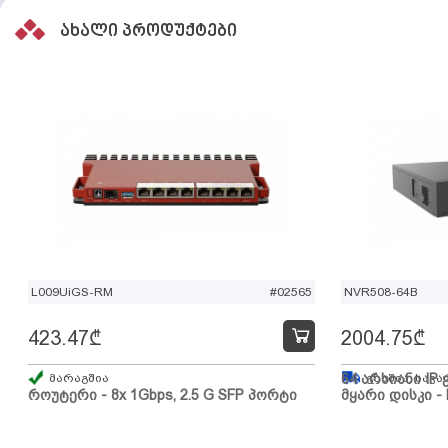
ახალი პროდუქტები
L009UiGS-RM
#02565
NVR508-64B
423.47
₾
2004.75
₾
მარაგშია
64 არხიანი IP 
გზაშია, სავა
როუტერი - 8x 1Gbps, 2.5 G SFP პორტი
მყარი დისკი - 