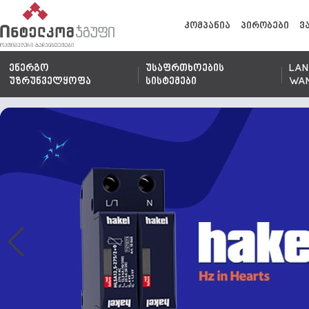
კომპანია
პირობები
ვ
ენერგო
უსაფრთხოების
LAN
უზრუნველყოფა
სისტემები
WA