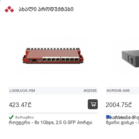
ახალი პროდუქტები
L009UiGS-RM
#02565
NVR508-64B
423.47
₾
2004.75
₾
მარაგშია
64 არხიანი IP 
გზაშია, სავა
როუტერი - 8x 1Gbps, 2.5 G SFP პორტი
მყარი დისკი - 