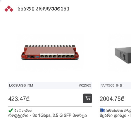
ახალი პროდუქტები
L009UiGS-RM
#02565
NVR508-64B
423.47
₾
2004.75
₾
მარაგშია
64 არხიანი IP 
გზაშია, სავა
როუტერი - 8x 1Gbps, 2.5 G SFP პორტი
მყარი დისკი - 