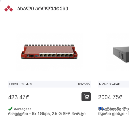
ახალი პროდუქტები
L009UiGS-RM
#02565
NVR508-64B
423.47
₾
2004.75
₾
მარაგშია
64 არხიანი IP 
გზაშია, სავა
როუტერი - 8x 1Gbps, 2.5 G SFP პორტი
მყარი დისკი - 