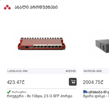
ახალი პროდუქტები
L009UiGS-RM
#02565
NVR508-64B
423.47
₾
2004.75
₾
მარაგშია
64 არხიანი IP 
გზაშია, სავა
როუტერი - 8x 1Gbps, 2.5 G SFP პორტი
მყარი დისკი - 