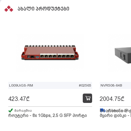
ახალი პროდუქტები
L009UiGS-RM
#02565
NVR508-64B
423.47
₾
2004.75
₾
მარაგშია
64 არხიანი IP 
გზაშია, სავა
როუტერი - 8x 1Gbps, 2.5 G SFP პორტი
მყარი დისკი - 