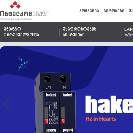
კომპანია
პირობები
ვ
ენერგო
უსაფრთხოების
LAN
უზრუნველყოფა
სისტემები
WA