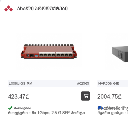
ახალი პროდუქტები
L009UiGS-RM
#02565
NVR508-64B
423.47
₾
2004.75
₾
მარაგშია
64 არხიანი IP 
გზაშია, სავა
როუტერი - 8x 1Gbps, 2.5 G SFP პორტი
მყარი დისკი - 