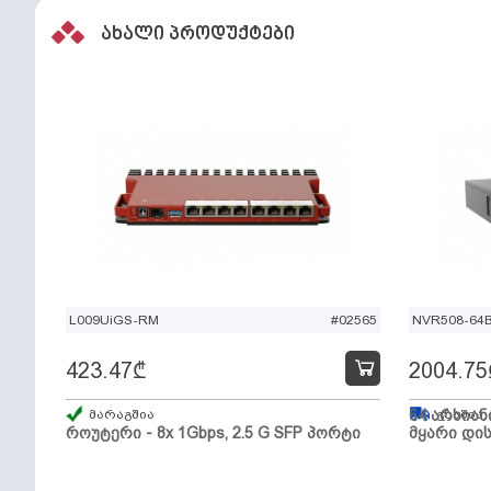
ახალი პროდუქტები
L009UiGS-RM
#02565
NVR508-64
423.47
₾
2004.75
მარაგშია
64 არხიან
გზაშია,
როუტერი - 8x 1Gbps, 2.5 G SFP პორტი
მყარი დის