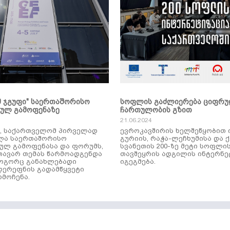
მ ჯგუფი" საერთაშორისო
სოფლის გაძლიერება ციფრ
კულ გამოფენაზე
ჩართულობის გზით
21.06.2024
ს, საქართველომ პირველად
ევროკავშირის ხელშეწყობით 
ლა საერთაშორისო
გურიის, რაჭა-ლეჩხუმისა და 
ულ გამოფენასა და ფორუმს,
სვანეთის 200-ზე მეტი სოფლი
ავარ თემას წარმოადგენდა
თავშეყრის ადგილის ინტერნე
როგორც განახლებადი
იგეგმება.
დერეფნის გადამწყვეტი
მოჩენა.