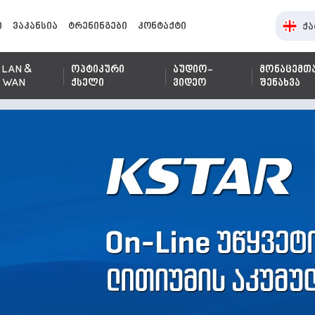
ი
ვაკანსია
ტრენინგები
კონტაქტი
ქა
LAN &
ოპტიკური
აუდიო-
მონაცემთ
WAN
ქსელი
ვიდეო
შენახვა