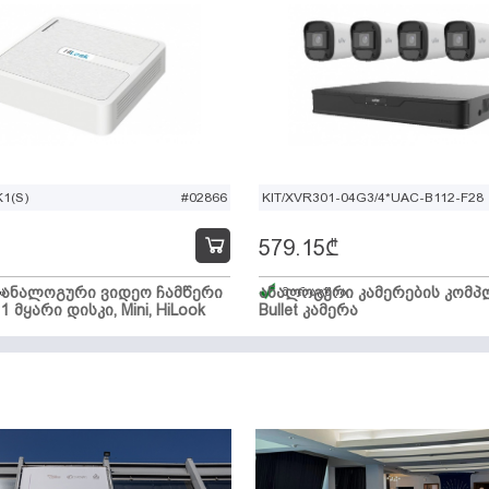
1(S)
#02866
KIT/XVR301-04G3/4*UAC-B112-F28
579.15
₾
ი ანალოგური ვიდეო ჩამწერი
ა
ანალოგური კამერების კომპლ
მარაგშია
 1 მყარი დისკი, Mini, HiLook
Bullet კამერა