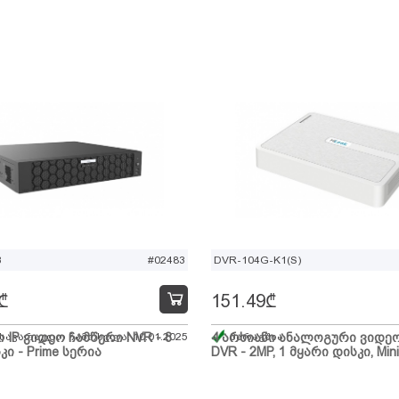
B
#02483
DVR-104G-K1(S)
₾
151.49
₾
ი IP ვიდეო ჩამწერი NVR - 8
 სავარაუდო ჩამოსვლა: 10.01.2025
4 არხიანი ანალოგური ვიდე
მარაგშია
კი - Prime სერია
DVR - 2MP, 1 მყარი დისკი, Mini