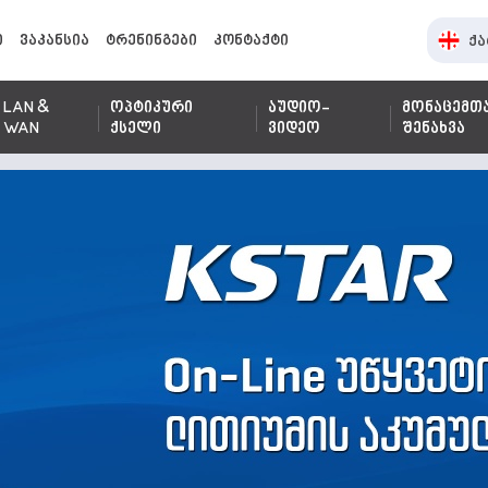
ი
ვაკანსია
ტრენინგები
კონტაქტი
ქა
LAN &
ოპტიკური
აუდიო-
მონაცემთ
WAN
ქსელი
ვიდეო
შენახვა