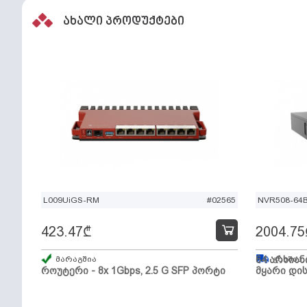
ახალი პროდუქტები
L009UiGS-RM
#02565
NVR508-64
423.47
₾
2004.75
მარაგშია
64 არხიან
გზაშია,
როუტერი - 8x 1Gbps, 2.5 G SFP პორტი
მყარი დის