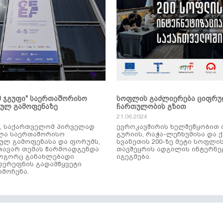
მ ჯგუფი" საერთაშორისო
სოფლის გაძლიერება ციფრ
კულ გამოფენაზე
ჩართულობის გზით
21.06.2024
ს, საქართველომ პირველად
ევროკავშირის ხელშეწყობით 
ლა საერთაშორისო
გურიის, რაჭა-ლეჩხუმისა და 
ულ გამოფენასა და ფორუმს,
სვანეთის 200-ზე მეტი სოფლი
ავარ თემას წარმოადგენდა
თავშეყრის ადგილის ინტერნე
როგორც განახლებადი
იგეგმება.
დერეფნის გადამწყვეტი
მოჩენა.