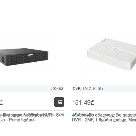
B
#02483
DVR-104G-K1(S)
₾
151.49
₾
ი IP ვიდეო ჩამწერი NVR - 8
 სავარაუდო ჩამოსვლა: 10.01.2025
4 არხიანი ანალოგური ვიდე
მარაგშია
კი - Prime სერია
DVR - 2MP, 1 მყარი დისკი, Mini