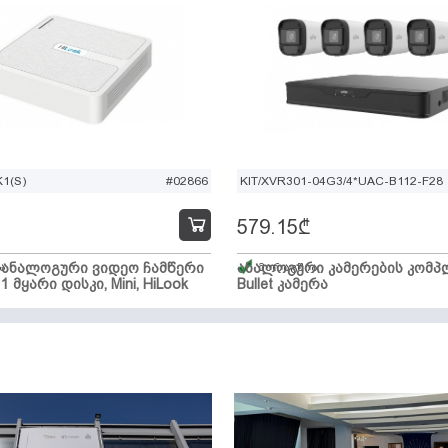
1(S)
#02866
KIT/XVR301-04G3/4*UAC-B112-F28
579.15
₾
ი ანალოგური ვიდეო ჩამწერი
ა
ანალოგური კამერების კომპლ
მარაგშია
 1 მყარი დისკი, Mini, HiLook
Bullet კამერა