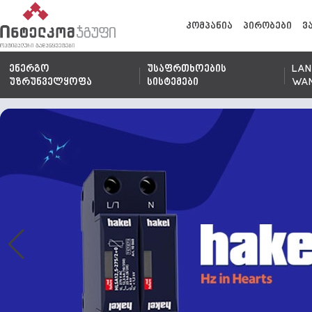
კომპანია
პირობები
ვ
ენერგო
უსაფრთხოების
LAN
უზრუნველყოფა
სისტემები
WA