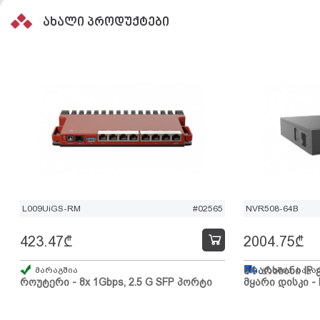
ახალი პროდუქტები
L009UiGS-RM
#02565
NVR508-64B
423.47
₾
2004.75
₾
მარაგშია
64 არხიანი IP 
გზაშია, სავა
როუტერი - 8x 1Gbps, 2.5 G SFP პორტი
მყარი დისკი - 