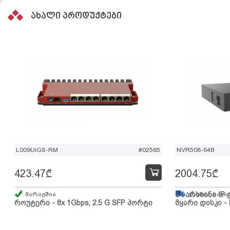
ახალი პროდუქტები
L009UiGS-RM
#02565
NVR508-64B
423.47
₾
2004.75
₾
მარაგშია
64 არხიანი IP 
გზაშია, სავა
როუტერი - 8x 1Gbps, 2.5 G SFP პორტი
მყარი დისკი - 