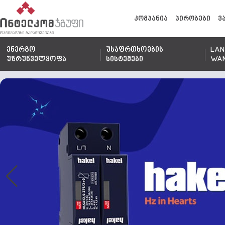
კომპანია
პირობები
ვ
ენერგო
უსაფრთხოების
LAN
უზრუნველყოფა
სისტემები
WA