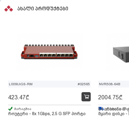
ახალი პროდუქტები
L009UiGS-RM
#02565
NVR508-64B
423.47
₾
2004.75
₾
მარაგშია
64 არხიანი IP 
გზაშია, სავა
როუტერი - 8x 1Gbps, 2.5 G SFP პორტი
მყარი დისკი - 