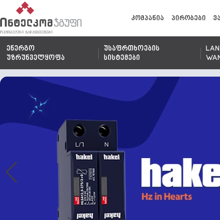
კომპანია
პირობები
ვ
ენერგო
უსაფრთხოების
LAN
უზრუნველყოფა
სისტემები
WA