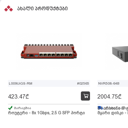
ახალი პროდუქტები
L009UiGS-RM
#02565
NVR508-64B
423.47
₾
2004.75
₾
მარაგშია
64 არხიანი IP 
გზაშია, სავა
როუტერი - 8x 1Gbps, 2.5 G SFP პორტი
მყარი დისკი - 