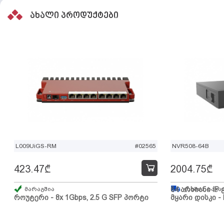
ახალი პროდუქტები
L009UiGS-RM
#02565
NVR508-64B
423.47
₾
2004.75
₾
მარაგშია
64 არხიანი IP 
გზაშია, სავა
როუტერი - 8x 1Gbps, 2.5 G SFP პორტი
მყარი დისკი - 