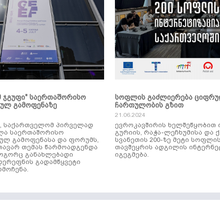
მ ჯგუფი" საერთაშორისო
სოფლის გაძლიერება ციფრ
კულ გამოფენაზე
ჩართულობის გზით
21.06.2024
ს, საქართველომ პირველად
ევროკავშირის ხელშეწყობით 
ლა საერთაშორისო
გურიის, რაჭა-ლეჩხუმისა და 
ულ გამოფენასა და ფორუმს,
სვანეთის 200-ზე მეტი სოფლი
ავარ თემას წარმოადგენდა
თავშეყრის ადგილის ინტერნე
როგორც განახლებადი
იგეგმება.
დერეფნის გადამწყვეტი
მოჩენა.