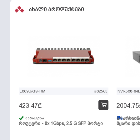
ახალი პროდუქტები
L009UiGS-RM
#02565
NVR508-64
423.47
₾
2004.75
მარაგშია
64 არხიან
გზაშია,
როუტერი - 8x 1Gbps, 2.5 G SFP პორტი
მყარი დის