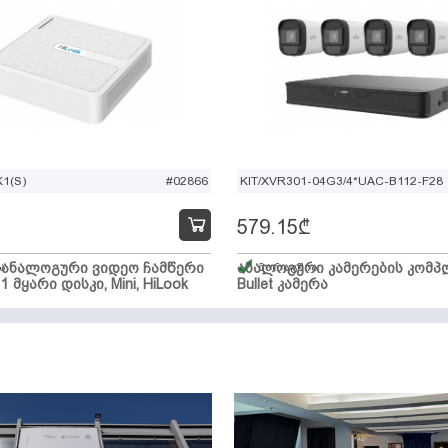
1(S)
#02866
KIT/XVR301-04G3/4*UAC-B112-F28
579.15
₾
ი ანალოგური ვიდეო ჩამწერი
ა
ანალოგური კამერების კომპლ
მარაგშია
 1 მყარი დისკი, Mini, HiLook
Bullet კამერა