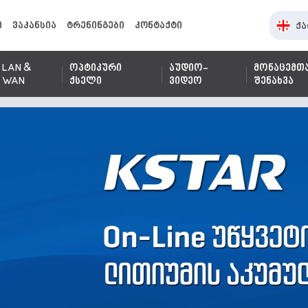
ი
ვაკანსია
ტრენინგები
კონტაქტი
ქა
LAN &
ოპტიკური
აუდიო-
მონაცემთ
WAN
ქსელი
ვიდეო
შენახვა