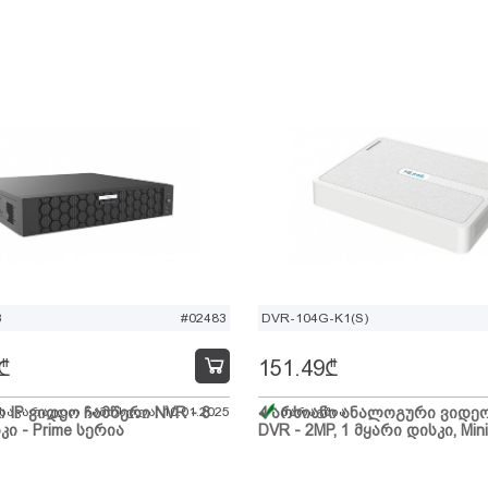
B
#02483
DVR-104G-K1(S)
₾
151.49
₾
ი IP ვიდეო ჩამწერი NVR - 8
 სავარაუდო ჩამოსვლა: 10.01.2025
4 არხიანი ანალოგური ვიდე
მარაგშია
კი - Prime სერია
DVR - 2MP, 1 მყარი დისკი, Mini