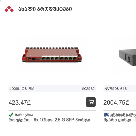
ახალი პროდუქტები
L009UiGS-RM
#02565
NVR508-64B
423.47
₾
2004.75
₾
მარაგშია
64 არხიანი IP 
გზაშია, სავა
როუტერი - 8x 1Gbps, 2.5 G SFP პორტი
მყარი დისკი - 