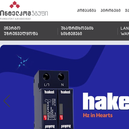
კომპანია
პირობები
ვ
ენერგო
უსაფრთხოების
LAN
უზრუნველყოფა
სისტემები
WA