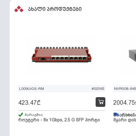
ახალი პროდუქტები
L009UiGS-RM
#02565
NVR508-64
423.47
₾
2004.75
მარაგშია
64 არხიან
გზაშია,
როუტერი - 8x 1Gbps, 2.5 G SFP პორტი
მყარი დის