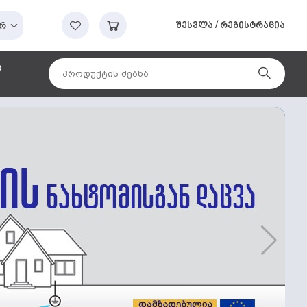
შესვლა
/
რეგისტრაცია
რ
ა