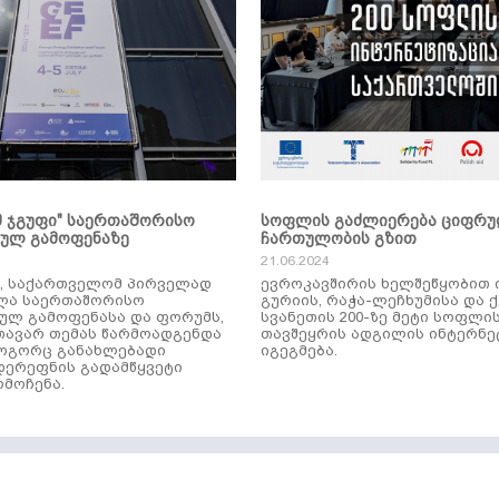
მ ჯგუფი" საერთაშორისო
სოფლის გაძლიერება ციფრ
კულ გამოფენაზე
ჩართულობის გზით
21.06.2024
ს, საქართველომ პირველად
ევროკავშირის ხელშეწყობით 
ლა საერთაშორისო
გურიის, რაჭა-ლეჩხუმისა და 
ულ გამოფენასა და ფორუმს,
სვანეთის 200-ზე მეტი სოფლი
ავარ თემას წარმოადგენდა
თავშეყრის ადგილის ინტერნე
როგორც განახლებადი
იგეგმება.
დერეფნის გადამწყვეტი
მოჩენა.