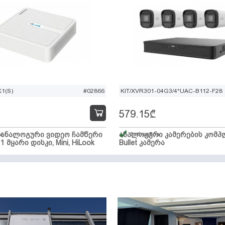
1(S)
#02866
KIT/XVR301-04G3/4*UAC-B112-F28
579.15
₾
ი ანალოგური ვიდეო ჩამწერი
ა
ანალოგური კამერების კომპლ
მარაგშია
 1 მყარი დისკი, Mini, HiLook
Bullet კამერა