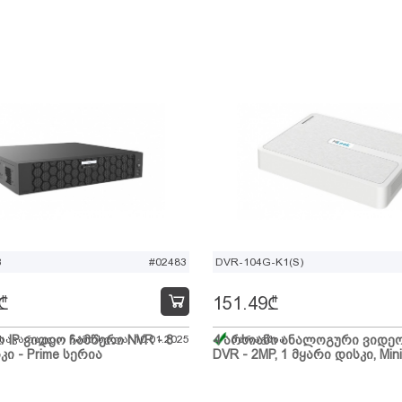
B
#02483
DVR-104G-K1(S)
₾
151.49
₾
ი IP ვიდეო ჩამწერი NVR - 8
 სავარაუდო ჩამოსვლა: 10.01.2025
4 არხიანი ანალოგური ვიდე
მარაგშია
კი - Prime სერია
DVR - 2MP, 1 მყარი დისკი, Mini