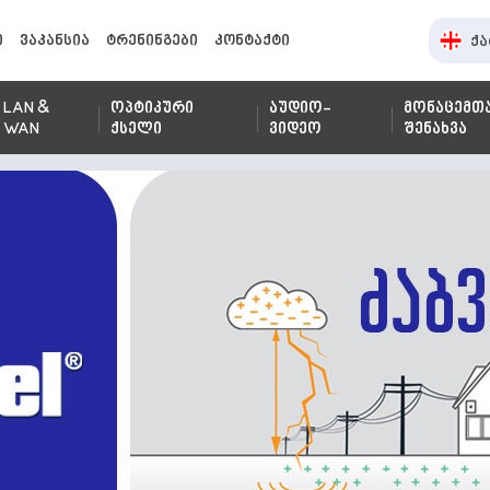
ი
ვაკანსია
ტრენინგები
კონტაქტი
ქა
LAN &
ოპტიკური
აუდიო-
მონაცემთ
WAN
ქსელი
ვიდეო
შენახვა