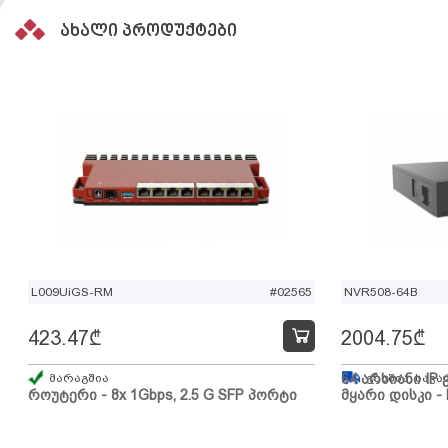
ახალი პროდუქტები
L009UiGS-RM
#02565
NVR508-64B
423.47
₾
2004.75
₾
მარაგშია
64 არხიანი IP 
გზაშია, სავა
როუტერი - 8x 1Gbps, 2.5 G SFP პორტი
მყარი დისკი - 