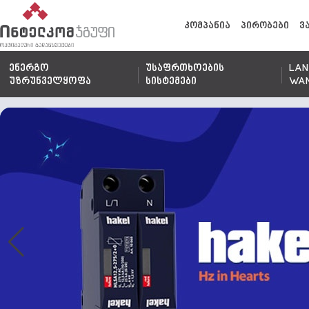
კომპანია
პირობები
ვ
ენერგო
უსაფრთხოების
LAN
უზრუნველყოფა
სისტემები
WA