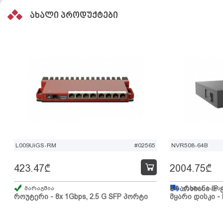
ახალი პროდუქტები
L009UiGS-RM
#02565
NVR508-64B
423.47
₾
2004.75
₾
მარაგშია
64 არხიანი IP 
გზაშია, სავა
როუტერი - 8x 1Gbps, 2.5 G SFP პორტი
მყარი დისკი - 