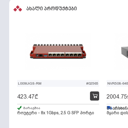
ახალი პროდუქტები
L009UiGS-RM
#02565
NVR508-64
423.47
₾
2004.75
მარაგშია
64 არხიან
გზაშია,
როუტერი - 8x 1Gbps, 2.5 G SFP პორტი
მყარი დის