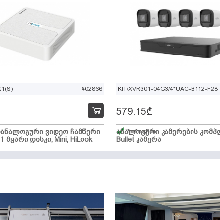
1(S)
#02866
KIT/XVR301-04G3/4*UAC-B112-F28
579.15
₾
ი ანალოგური ვიდეო ჩამწერი
ა
ანალოგური კამერების კომპლ
მარაგშია
 1 მყარი დისკი, Mini, HiLook
Bullet კამერა