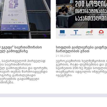
მ ჯგუფი" საერთაშორისო
სოფლის გაძლიერება ციფრ
კულ გამოფენაზე
ჩართულობის გზით
21.06.2024
ს, საქართველომ პირველად
ევროკავშირის ხელშეწყობით 
ლა საერთაშორისო
გურიის, რაჭა-ლეჩხუმისა და 
ულ გამოფენასა და ფორუმს,
სვანეთის 200-ზე მეტი სოფლი
ავარ თემას წარმოადგენდა
თავშეყრის ადგილის ინტერნე
როგორც განახლებადი
იგეგმება.
დერეფნის გადამწყვეტი
მოჩენა.