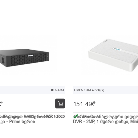
B
#02483
DVR-104G-K1(S)
₾
151.49
₾
ი IP ვიდეო ჩამწერი NVR - 8
 სავარაუდო ჩამოსვლა: 10.01.2025
4 არხიანი ანალოგური ვიდე
მარაგშია
კი - Prime სერია
DVR - 2MP, 1 მყარი დისკი, Mini