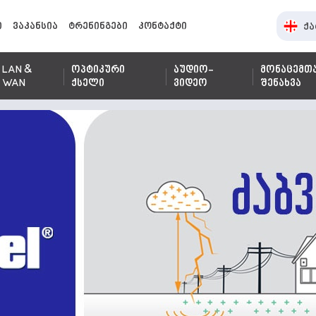
ი
ვაკანსია
ტრენინგები
კონტაქტი
ქა
LAN &
ოპტიკური
აუდიო-
მონაცემთ
WAN
ქსელი
ვიდეო
შენახვა