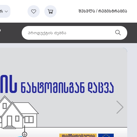
შესვლა
/
რეგისტრაცია
რ
ა