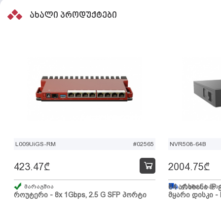
ახალი პროდუქტები
L009UiGS-RM
#02565
NVR508-64B
423.47
₾
2004.75
₾
მარაგშია
64 არხიანი IP 
გზაშია, სავა
როუტერი - 8x 1Gbps, 2.5 G SFP პორტი
მყარი დისკი - 