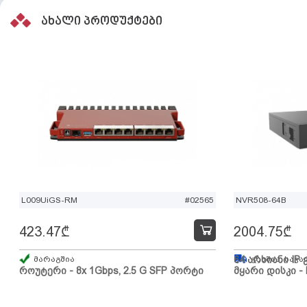
ახალი პროდუქტები
L009UiGS-RM
#02565
NVR508-64B
423.47
₾
2004.75
₾
მარაგშია
64 არხიანი IP 
გზაშია, სავა
როუტერი - 8x 1Gbps, 2.5 G SFP პორტი
მყარი დისკი - 