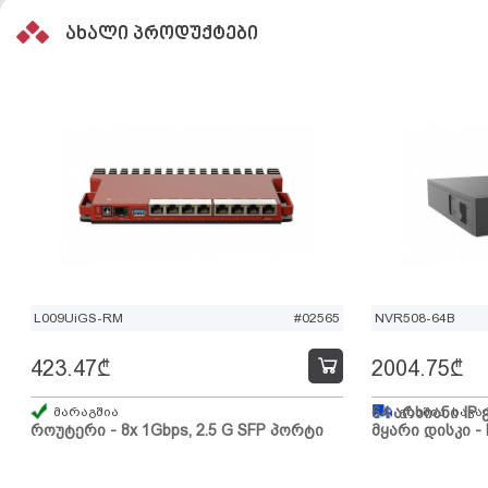
ახალი პროდუქტები
L009UiGS-RM
#02565
NVR508-64B
423.47
₾
2004.75
₾
მარაგშია
64 არხიანი IP 
გზაშია, სავა
როუტერი - 8x 1Gbps, 2.5 G SFP პორტი
მყარი დისკი - 