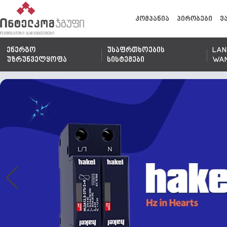
კომპანია
პირობები
ვ
ენერგო
უსაფრთხოების
LAN
უზრუნველყოფა
სისტემები
WA