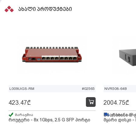
ახალი პროდუქტები
L009UiGS-RM
#02565
NVR508-64B
423.47
₾
2004.75
₾
მარაგშია
64 არხიანი IP 
გზაშია, სავა
როუტერი - 8x 1Gbps, 2.5 G SFP პორტი
მყარი დისკი - 