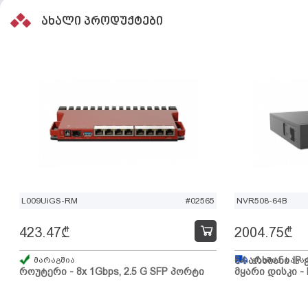
ახალი პროდუქტები
L009UiGS-RM
#02565
NVR508-64B
423.47
₾
2004.75
₾
მარაგშია
64 არხიანი IP 
გზაშია, სავა
როუტერი - 8x 1Gbps, 2.5 G SFP პორტი
მყარი დისკი - 