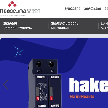
კომპანია
პირობები
ვ
ენერგო
უსაფრთხოების
LAN
უზრუნველყოფა
სისტემები
WA