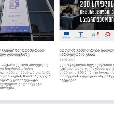
მ ჯგუფი" საერთაშორისო
სოფლის გაძლიერება ციფრ
კულ გამოფენაზე
ჩართულობის გზით
21.06.2024
ს, საქართველომ პირველად
ევროკავშირის ხელშეწყობით 
ლა საერთაშორისო
გურიის, რაჭა-ლეჩხუმისა და 
ულ გამოფენასა და ფორუმს,
სვანეთის 200-ზე მეტი სოფლი
ავარ თემას წარმოადგენდა
თავშეყრის ადგილის ინტერნე
როგორც განახლებადი
იგეგმება.
დერეფნის გადამწყვეტი
მოჩენა.