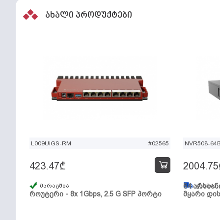
ახალი პროდუქტები
L009UiGS-RM
#02565
NVR508-64
423.47
₾
2004.75
მარაგშია
64 არხიან
გზაშია,
როუტერი - 8x 1Gbps, 2.5 G SFP პორტი
მყარი დის