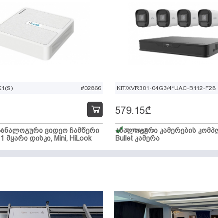
1(S)
#02866
KIT/XVR301-04G3/4*UAC-B112-F28
579.15
₾
ი ანალოგური ვიდეო ჩამწერი
ა
ანალოგური კამერების კომპლ
მარაგშია
 1 მყარი დისკი, Mini, HiLook
Bullet კამერა