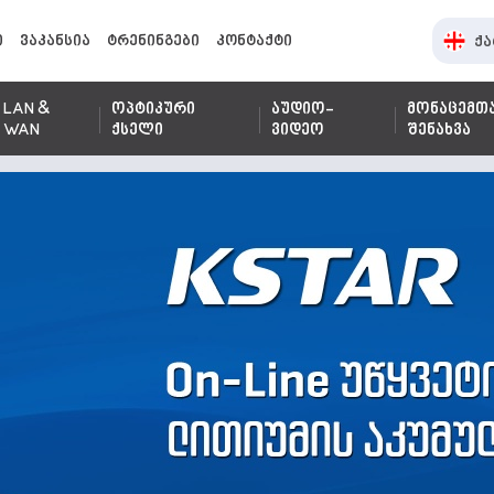
ი
ვაკანსია
ტრენინგები
კონტაქტი
ქა
LAN &
ოპტიკური
აუდიო-
მონაცემთ
WAN
ქსელი
ვიდეო
შენახვა