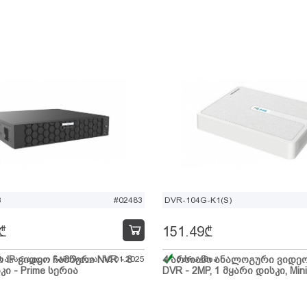
B
#02483
DVR-104G-K1(S)
₾
151.49
₾
ი IP ვიდეო ჩამწერი NVR - 8
 სავარაუდო ჩამოსვლა: 10.01.2025
4 არხიანი ანალოგური ვიდე
მარაგშია
კი - Prime სერია
DVR - 2MP, 1 მყარი დისკი, Mini