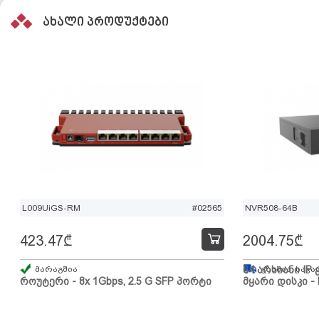
ახალი პროდუქტები
L009UiGS-RM
#02565
NVR508-64B
423.47
₾
2004.75
₾
მარაგშია
64 არხიანი IP 
გზაშია, სავა
როუტერი - 8x 1Gbps, 2.5 G SFP პორტი
მყარი დისკი - 