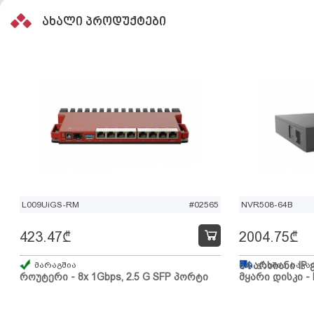
ახალი პროდუქტები
L009UiGS-RM
#02565
NVR508-64B
423.47
₾
2004.75
₾
მარაგშია
64 არხიანი IP 
გზაშია, სავა
როუტერი - 8x 1Gbps, 2.5 G SFP პორტი
მყარი დისკი - 