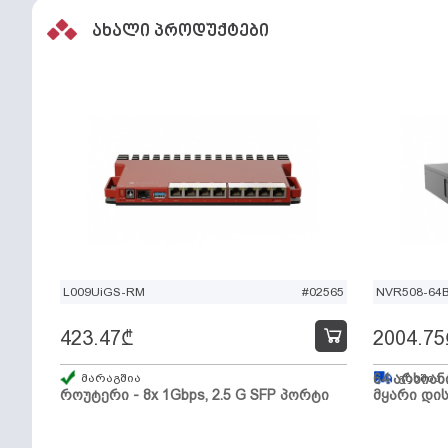
ახალი პროდუქტები
L009UiGS-RM
#02565
NVR508-64
423.47
₾
2004.75
მარაგშია
64 არხიან
გზაშია,
როუტერი - 8x 1Gbps, 2.5 G SFP პორტი
მყარი დის