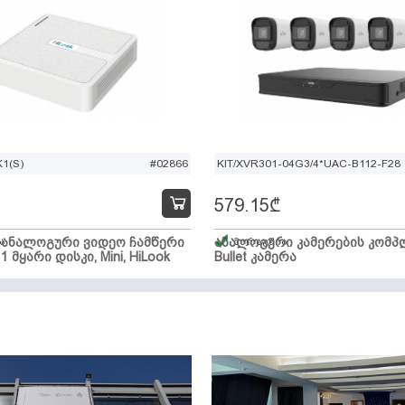
1(S)
#02866
KIT/XVR301-04G3/4*UAC-B112-F28
579.15
₾
ი ანალოგური ვიდეო ჩამწერი
ა
ანალოგური კამერების კომპლ
მარაგშია
 1 მყარი დისკი, Mini, HiLook
Bullet კამერა