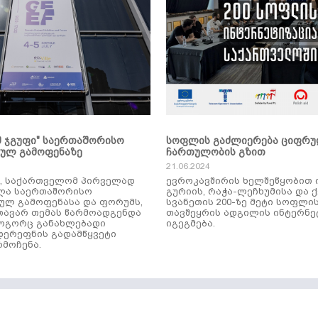
მ ჯგუფი" საერთაშორისო
სოფლის გაძლიერება ციფრ
კულ გამოფენაზე
ჩართულობის გზით
21.06.2024
ს, საქართველომ პირველად
ევროკავშირის ხელშეწყობით 
ლა საერთაშორისო
გურიის, რაჭა-ლეჩხუმისა და 
ულ გამოფენასა და ფორუმს,
სვანეთის 200-ზე მეტი სოფლი
ავარ თემას წარმოადგენდა
თავშეყრის ადგილის ინტერნე
როგორც განახლებადი
იგეგმება.
დერეფნის გადამწყვეტი
მოჩენა.