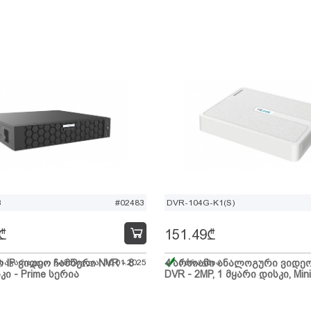
B
#02483
DVR-104G-K1(S)
₾
151.49
₾
ი IP ვიდეო ჩამწერი NVR - 8
 სავარაუდო ჩამოსვლა: 10.01.2025
4 არხიანი ანალოგური ვიდე
მარაგშია
კი - Prime სერია
DVR - 2MP, 1 მყარი დისკი, Mini