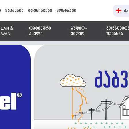
ი
ვაკანსია
ტრენინგები
კონტაქტი
ქა
LAN &
ოპტიკური
აუდიო-
მონაცემთ
WAN
ქსელი
ვიდეო
შენახვა