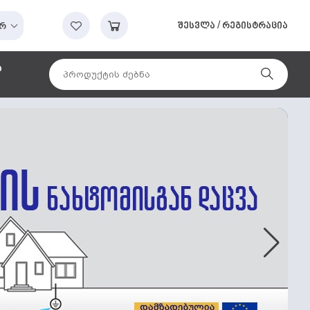
შესვლა
/
რეგისტრაცია
რ
ა