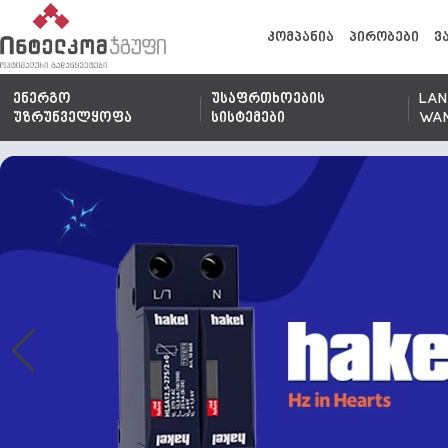
კომპანია
პირობები
ვ
ენერგო
უსაფრთხოების
LAN
უზრუნველყოფა
სისტემები
WA