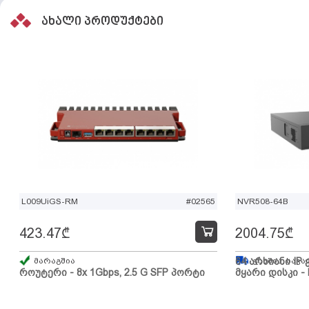
ახალი პროდუქტები
L009UiGS-RM
#02565
NVR508-64B
423.47
₾
2004.75
₾
მარაგშია
64 არხიანი IP 
გზაშია, სავა
როუტერი - 8x 1Gbps, 2.5 G SFP პორტი
მყარი დისკი - 