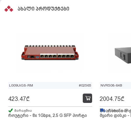
ახალი პროდუქტები
L009UiGS-RM
#02565
NVR508-64B
423.47
₾
2004.75
₾
მარაგშია
64 არხიანი IP 
გზაშია, სავა
როუტერი - 8x 1Gbps, 2.5 G SFP პორტი
მყარი დისკი - 