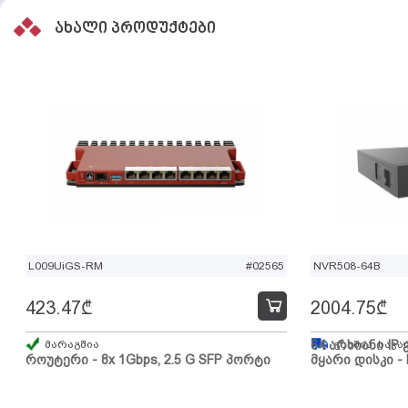
ახალი პროდუქტები
L009UiGS-RM
#02565
NVR508-64B
423.47
₾
2004.75
₾
მარაგშია
64 არხიანი IP 
გზაშია, სავა
როუტერი - 8x 1Gbps, 2.5 G SFP პორტი
მყარი დისკი - 