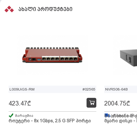
ახალი პროდუქტები
L009UiGS-RM
#02565
NVR508-64B
423.47
₾
2004.75
₾
მარაგშია
64 არხიანი IP 
გზაშია, სავა
როუტერი - 8x 1Gbps, 2.5 G SFP პორტი
მყარი დისკი - 