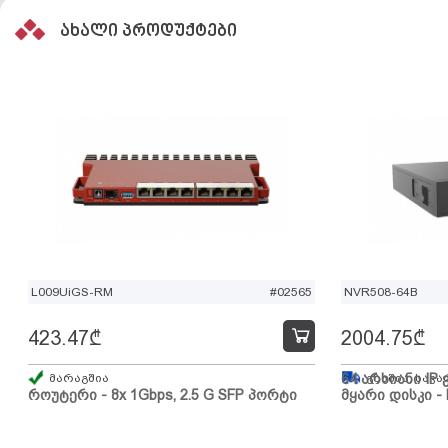
ახალი პროდუქტები
L009UiGS-RM
#02565
NVR508-64B
423.47
₾
2004.75
₾
მარაგშია
64 არხიანი IP 
გზაშია, სავა
როუტერი - 8x 1Gbps, 2.5 G SFP პორტი
მყარი დისკი - 