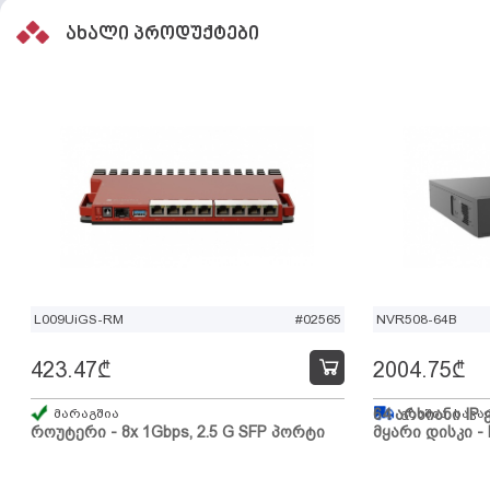
ახალი პროდუქტები
L009UiGS-RM
#02565
NVR508-64B
423.47
₾
2004.75
₾
მარაგშია
64 არხიანი IP 
გზაშია, სავა
როუტერი - 8x 1Gbps, 2.5 G SFP პორტი
მყარი დისკი - 