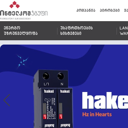
კომპანია
პირობები
ვ
ენერგო
უსაფრთხოების
LAN
უზრუნველყოფა
სისტემები
WA