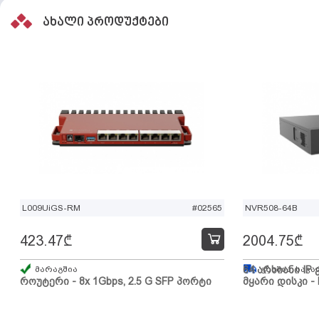
ახალი პროდუქტები
L009UiGS-RM
#02565
NVR508-64B
423.47
₾
2004.75
₾
მარაგშია
64 არხიანი IP 
გზაშია, სავა
როუტერი - 8x 1Gbps, 2.5 G SFP პორტი
მყარი დისკი - 