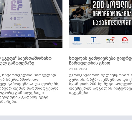
მ ჯგუფი" საერთაშორისო
სოფლის გაძლიერება ციფრ
კულ გამოფენაზე
ჩართულობის გზით
21.06.2024
ს, საქართველომ პირველად
ევროკავშირის ხელშეწყობით 
ლა საერთაშორისო
გურიის, რაჭა-ლეჩხუმისა და 
ულ გამოფენასა და ფორუმს,
სვანეთის 200-ზე მეტი სოფლი
ავარ თემას წარმოადგენდა
თავშეყრის ადგილის ინტერნე
როგორც განახლებადი
იგეგმება.
დერეფნის გადამწყვეტი
მოჩენა.