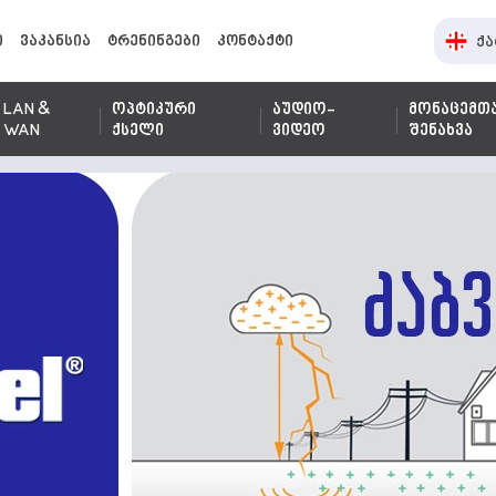
ი
ვაკანსია
ტრენინგები
კონტაქტი
ქა
LAN &
ოპტიკური
აუდიო-
მონაცემთ
WAN
ქსელი
ვიდეო
შენახვა