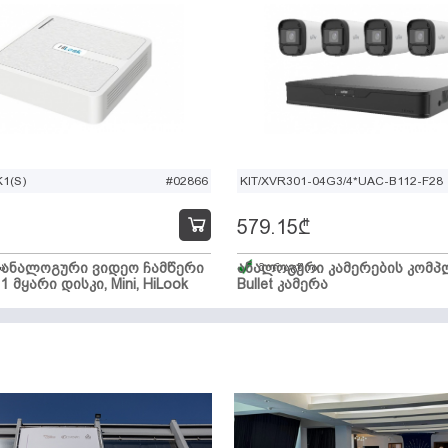
1(S)
#02866
KIT/XVR301-04G3/4*UAC-B112-F28
579.15
₾
ი ანალოგური ვიდეო ჩამწერი
ა
ანალოგური კამერების კომპლ
მარაგშია
 1 მყარი დისკი, Mini, HiLook
Bullet კამერა