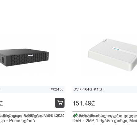
B
#02483
DVR-104G-K1(S)
₾
151.49
₾
ი IP ვიდეო ჩამწერი NVR - 8
 სავარაუდო ჩამოსვლა: 10.01.2025
4 არხიანი ანალოგური ვიდე
მარაგშია
კი - Prime სერია
DVR - 2MP, 1 მყარი დისკი, Mini