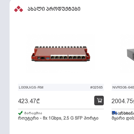
ახალი პროდუქტები
L009UiGS-RM
#02565
NVR508-64
423.47
₾
2004.75
მარაგშია
64 არხიან
გზაშია,
როუტერი - 8x 1Gbps, 2.5 G SFP პორტი
მყარი დის