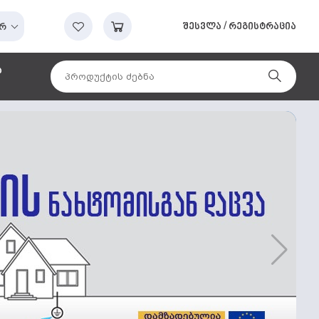
შესვლა
/
რეგისტრაცია
რ
ა